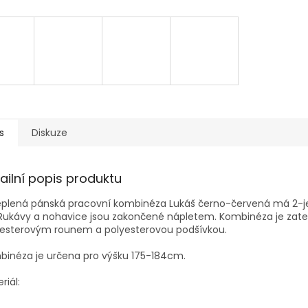
s
Diskuze
ailní popis produktu
eplená pánská pracovní kombinéza Lukáš černo-červená má 2-
 Rukávy a nohavice jsou zakončené nápletem. Kombinéza je zat
yesterovým rounem a polyesterovou podšívkou.
inéza je určena pro výšku 175-184cm.
riál: