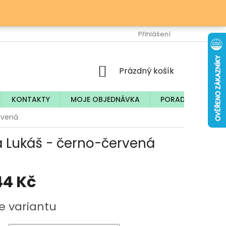
Ů
Přihlášení
NÁKUPNÍ
Prázdný košík
KOŠÍK
KONTAKTY
MOJE OBJEDNÁVKA
PORADNA
rvená
 Lukáš - černo-červená
44 Kč
e variantu