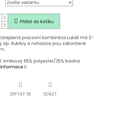
Přidat do košíku
zateplená pracovní kombinéza Lukáš má 2-
ý zip. Rukávy a nohavice jsou zakončené
m.
l: směsový 65% polyester/35% bavlna
í informace
ZEPTAT SE
SDÍLET