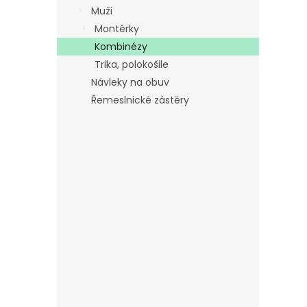
hvězdič
p
Muži
a
Montérky
n
Kombinézy
e
Trika, polokošile
l
Návleky na obuv
Řemeslnické zástěry