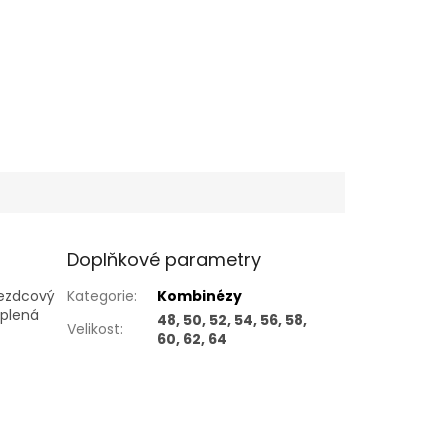
Doplňkové parametry
jezdcový
Kategorie
:
Kombinézy
eplená
48, 50, 52, 54, 56, 58,
Velikost
:
60, 62, 64