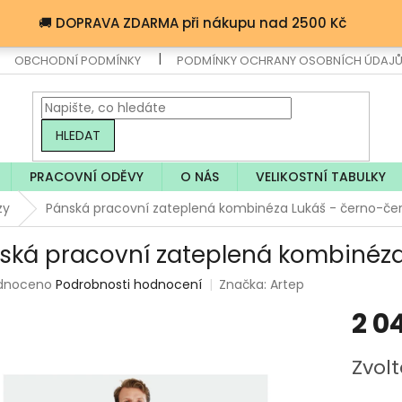
🚚 DOPRAVA ZDARMA při nákupu nad 2500 Kč
OBCHODNÍ PODMÍNKY
PODMÍNKY OCHRANY OSOBNÍCH ÚDAJ
HLEDAT
PRACOVNÍ ODĚVY
O NÁS
VELIKOSTNÍ TABULKY
zy
Pánská pracovní zateplená kombinéza Lukáš - černo-če
ská pracovní zateplená kombinéza
rné
dnoceno
Podrobnosti hodnocení
Značka:
Artep
ení
2 0
tu
Měrná
Zvolt
cena: