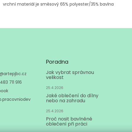
vrchní materiál je směsový 65% polyester/35% bavlna
Poradna
Jak vybrat správnou
@
artepjbc.cz
velikost
483 711 916
25.4.2026
book
Jaké oblečení do dílny
p.pracovniodev
nebo na zahradu
25.4.2026
Proč nosit bavlněné
oblečení při práci