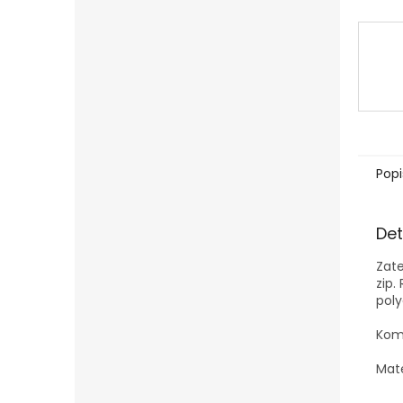
Popi
Det
Zat
zip.
pol
Komb
Mate