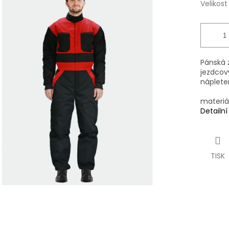
ek.
Velikost
Pánská 
jezdcov
náplete
materiá
Detailn
TISK