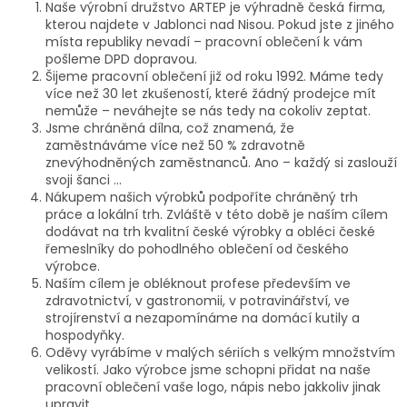
Naše výrobní družstvo ARTEP je výhradně česká firma,
kterou najdete v Jablonci nad Nisou. Pokud jste z jiného
místa republiky nevadí – pracovní oblečení k vám
pošleme DPD dopravou.
Šijeme pracovní oblečení již od roku 1992. Máme tedy
více než 30 let zkušeností, které žádný prodejce mít
nemůže – neváhejte se nás tedy na cokoliv zeptat.
Jsme chráněná dílna, což znamená, že
zaměstnáváme více než 50 % zdravotně
znevýhodněných zaměstnanců. Ano – každý si zaslouží
svoji šanci …
Nákupem našich výrobků podpoříte chráněný trh
práce a lokální trh. Zvláště v této době je naším cílem
dodávat na trh kvalitní české výrobky a obléci české
řemeslníky do pohodlného oblečení od českého
výrobce.
Naším cílem je obléknout profese především ve
zdravotnictví, v gastronomii, v potravinářství, ve
strojírenství a nezapomínáme na domácí kutily a
hospodyňky.
Oděvy vyrábíme v malých sériích s velkým množstvím
velikostí. Jako výrobce jsme schopni přidat na naše
pracovní oblečení vaše logo, nápis nebo jakkoliv jinak
upravit.