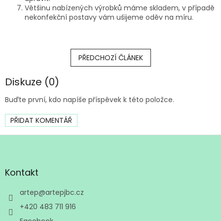
Většinu nabízených výrobků máme skladem, v případě
nekonfekční postavy vám ušijeme oděv na míru.
PŘEDCHOZÍ ČLÁNEK
Diskuze (0)
Buďte první, kdo napíše příspěvek k této položce.
PŘIDAT KOMENTÁŘ
Z
á
p
a
Kontakt
t
í
artep
@
artepjbc.cz
+420 483 711 916