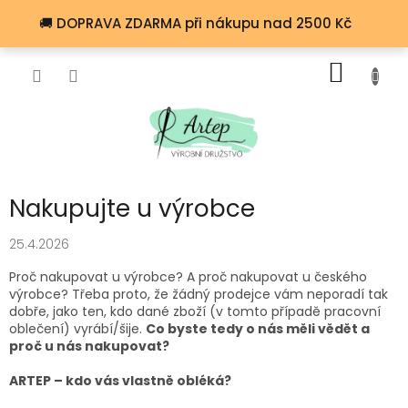
Přejít
🚚 DOPRAVA ZDARMA při nákupu nad 2500 Kč
na
obsah
NÁKUP
KOŠÍK
Nakupujte u výrobce
25.4.2026
Proč nakupovat u výrobce? A proč nakupovat u českého
výrobce? Třeba proto, že žádný prodejce vám neporadí tak
dobře, jako ten, kdo dané zboží (v tomto případě pracovní
oblečení) vyrábí/šije.
Co byste tedy o nás měli vědět a
proč u nás nakupovat?
ARTEP – kdo vás vlastně obléká?