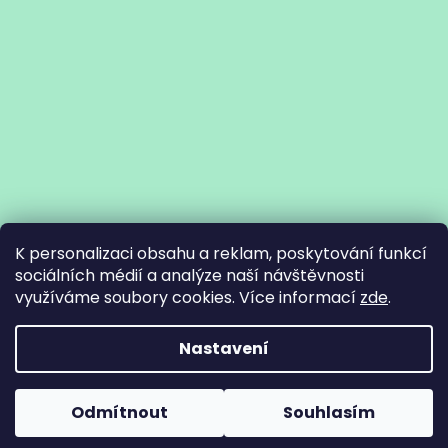
K personalizaci obsahu a reklam, poskytování funkcí
sociálních médií a analýze naší návštěvnosti
využíváme soubory cookies. Více informací
zde
.
Vytvořil Shoptet
Nastavení
Copyright 2026
Pracovní oděvy - Artep
. Všechna práva
Odmítnout
Souhlasím
vyhrazena.
Upravit nastavení cookies