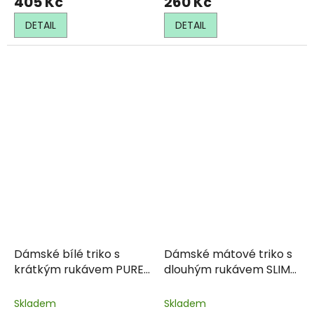
405 Kč
260 Kč
DETAIL
DETAIL
Dámské bílé triko s
Dámské mátové triko s
krátkým rukávem PURE
dlouhým rukávem SLIM
122 Malfini
139 Malfini
Skladem
Skladem