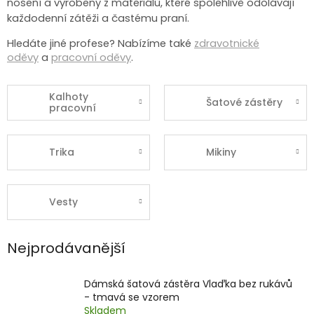
nošení a vyrobeny z materiálů, které spolehlivě odolávají
každodenní zátěži a častému praní.
Hledáte jiné profese? Nabízíme také
zdravotnické
oděvy
a
pracovní oděvy
.
Kalhoty
Šatové zástěry
pracovní
Trika
Mikiny
Vesty
Nejprodávanější
Dámská šatová zástěra Vlaďka bez rukávů
- tmavá se vzorem
Skladem