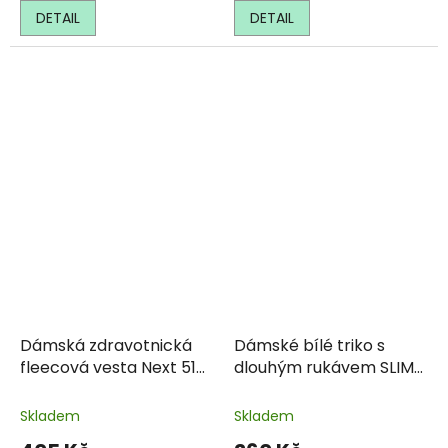
DETAIL
DETAIL
Dámská zdravotnická
Dámské bílé triko s
fleecová vesta Next 518
dlouhým rukávem SLIM
- modrá
139 Malfini
Skladem
Skladem