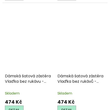
Dámská šatová zástěra
Dámská šatová zástěra
Vlaďka bez rukávu -
Vlaďka bez rukávů -
světlá se vzorem
tmavá se vzorem
Skladem
Skladem
474 Kč
474 Kč