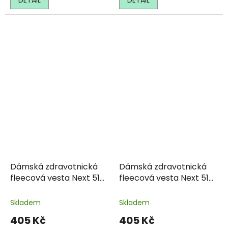
DETAIL
DETAIL
Dámská zdravotnická
Dámská zdravotnická
fleecová vesta Next 518
fleecová vesta Next 518
- bílá
- mátová
Skladem
Skladem
405 Kč
405 Kč