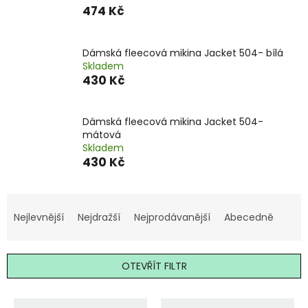
474 Kč
Dámská fleecová mikina Jacket 504- bílá
Skladem
430 Kč
Dámská fleecová mikina Jacket 504-
mátová
Skladem
430 Kč
Ř
a
Nejlevnější
Nejdražší
Nejprodávanější
Abecedně
z
e
n
OTEVŘÍT FILTR
í
p
V
r