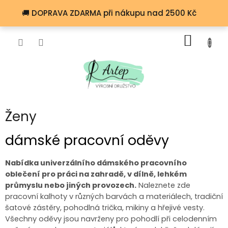
Přejít
🚚 DOPRAVA ZDARMA při nákupu nad 2500 Kč
na
obsah
NÁKUP
KOŠÍK
Ženy
dámské pracovní oděvy
Nabídka univerzálního dámského pracovního
oblečení pro práci na zahradě, v dílně, lehkém
průmyslu nebo jiných provozech.
Naleznete zde
pracovní kalhoty v různých barvách a materiálech, tradiční
šatové zástěry, pohodlná trička, mikiny a hřejivé vesty.
Všechny oděvy jsou navrženy pro pohodlí při celodenním