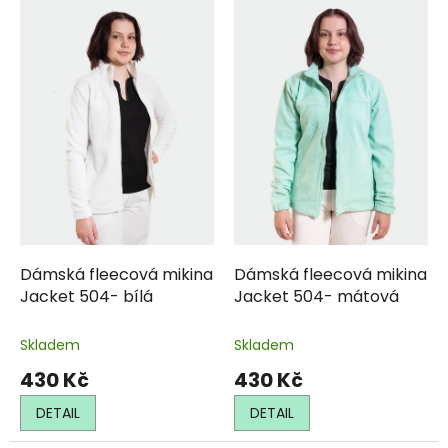
ý
o
p
d
i
u
s
k
p
t
r
ů
o
d
u
k
t
ů
Dámská fleecová mikina
Dámská fleecová mikina
Jacket 504- bílá
Jacket 504- mátová
Skladem
Skladem
430 Kč
430 Kč
DETAIL
DETAIL