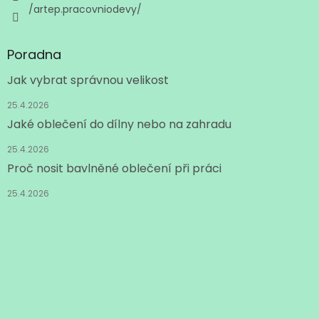
p
/artep.pracovniodevy/
i
s
u
Poradna
Jak vybrat správnou velikost
25.4.2026
Jaké oblečení do dílny nebo na zahradu
25.4.2026
Proč nosit bavlněné oblečení při práci
25.4.2026