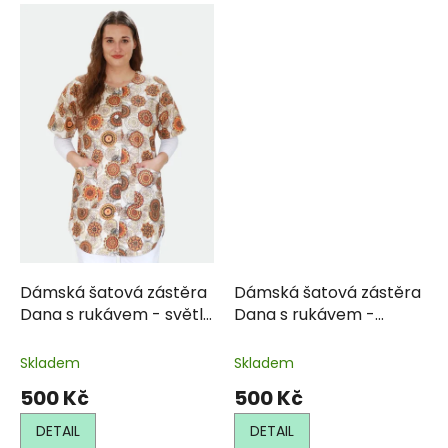
Dámská šatová zástěra
Dámská šatová zástěra
Dana s rukávem - světlá
Dana s rukávem -
se vzorem
tmavá se vzorem
Skladem
Skladem
500 Kč
500 Kč
DETAIL
DETAIL