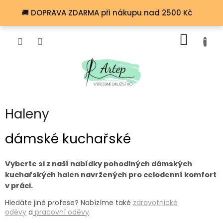
Přejít
🚚 DOPRAVA ZDARMA při nákupu nad 2500 Kč
na
obsah
NÁKUP
KOŠÍK
Haleny
dámské kuchařské
Vyberte si z naší nabídky pohodlných dámských
kuchařských halen navržených pro celodenní komfort
v práci.
Hledáte jiné profese? Nabízíme také
zdravotnické
oděvy
a
pracovní oděvy
.