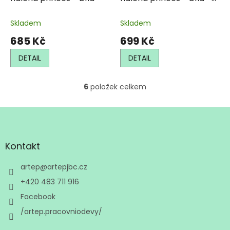
meruňka
Skladem
Skladem
685 Kč
699 Kč
DETAIL
DETAIL
6
položek celkem
O
v
l
Z
á
á
d
p
a
a
Kontakt
c
t
í
í
artep
@
artepjbc.cz
p
r
+420 483 711 916
v
Facebook
k
y
/artep.pracovniodevy/
v
ý