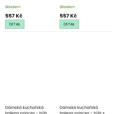
meruňková
světlezelená
Skladem
Skladem
557 Kč
557 Kč
DETAIL
DETAIL
Dámská kuchařská
Dámská kuchařská
halena princes - bílá
halena princes - bílá +