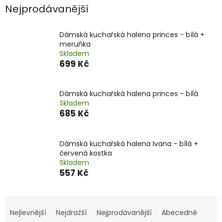
Nejprodávanější
Dámská kuchařská halena princes - bílá +
meruňka
Skladem
699 Kč
Dámská kuchařská halena princes - bílá
Skladem
685 Kč
Dámská kuchařská halena Ivana - bílá +
červená kostka
Skladem
557 Kč
Ř
a
Nejlevnější
Nejdražší
Nejprodávanější
Abecedně