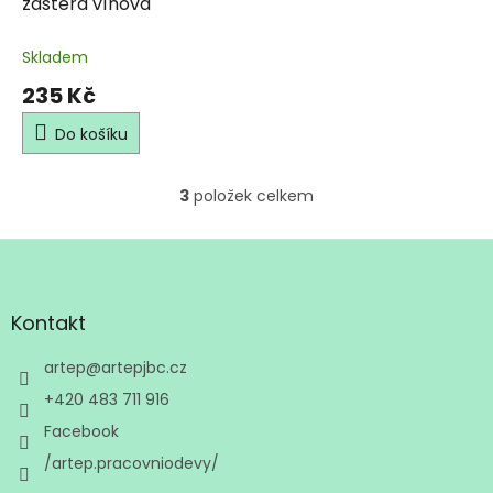
zástěra vínová
Skladem
235 Kč
Do košíku
3
položek celkem
O
v
l
Z
á
á
d
p
a
a
Kontakt
c
t
í
í
artep
@
artepjbc.cz
p
r
+420 483 711 916
v
Facebook
k
y
/artep.pracovniodevy/
v