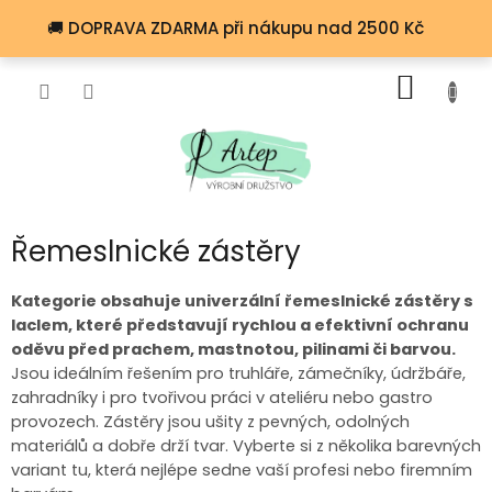
Přejít
🚚 DOPRAVA ZDARMA při nákupu nad 2500 Kč
na
obsah
NÁKUP
KOŠÍK
Řemeslnické zástěry
Kategorie obsahuje univerzální řemeslnické zástěry s
laclem, které představují rychlou a efektivní ochranu
oděvu před prachem, mastnotou, pilinami či barvou.
Jsou ideálním řešením pro truhláře, zámečníky, údržbáře,
zahradníky i pro tvořivou práci v ateliéru nebo gastro
provozech. Zástěry jsou ušity z pevných, odolných
materiálů a dobře drží tvar. Vyberte si z několika barevných
variant tu, která nejlépe sedne vaší profesi nebo firemním