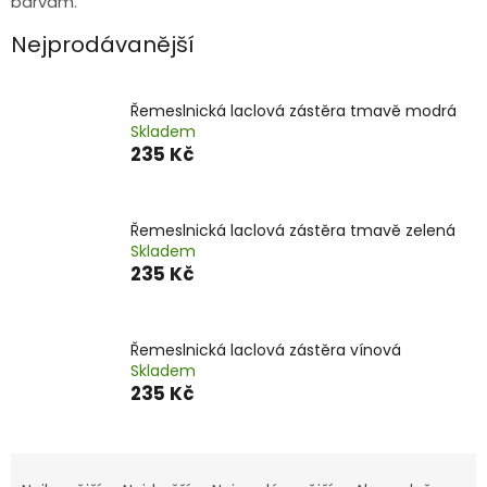
barvám.
Nejprodávanější
Řemeslnická laclová zástěra tmavě modrá
Skladem
235 Kč
Řemeslnická laclová zástěra tmavě zelená
Skladem
235 Kč
Řemeslnická laclová zástěra vínová
Skladem
235 Kč
Ř