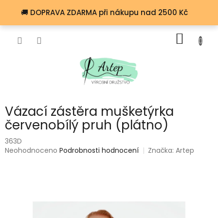
Přejít
🚚 DOPRAVA ZDARMA při nákupu nad 2500 Kč
na
obsah
NÁKUP
KOŠÍK
Vázací zástěra mušketýrka
červenobílý pruh (plátno)
363D
Průměrné
Neohodnoceno
Podrobnosti hodnocení
Značka:
Artep
hodnocení
produktu
je
0,0
z
5
hvězdiček.