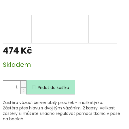
474 Kč
Měrná
Skladem
cena:
Přidat do košíku
Zástěra vázací červenobílý proužek - mušketýrka.
Zástěra přes hlavu s dvojitým vázáním, 2 kapsy. Velikost
zástěry si můžete snadno regulovat pomocí tkanic v pase
na bocích.