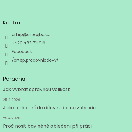
Z
á
p
a
Kontakt
t
í
artep
@
artepjbc.cz
+420 483 711 916
Facebook
/artep.pracovniodevy/
Poradna
Jak vybrat správnou velikost
25.4.2026
Jaké oblečení do dílny nebo na zahradu
25.4.2026
Proč nosit bavlněné oblečení při práci