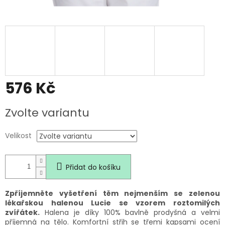
576 Kč
Měrná
Zvolte variantu
cena:
Velikost
Přidat do košíku
Zpříjemněte vyšetření těm nejmenším se zelenou
lékařskou halenou Lucie se vzorem roztomilých
zvířátek.
Halena je díky 100% bavlně prodyšná a velmi
příjemná na tělo. Komfortní střih se třemi kapsami ocení