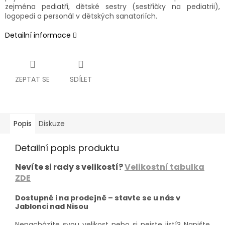
zejména pediatři, dětské sestry (sestřičky na pediatrii),
logopedi a personál v dětských sanatoriích.
Detailní informace
ZEPTAT SE
SDÍLET
Popis
Diskuze
Detailní popis produktu
Nevíte si rady s velikostí?
Velikostní tabulka
ZDE
Dostupné i na prodejně – stavte se u nás v
Jablonci nad Nisou
Nenacházíte svou velikost nebo si nejste jistí? Napište