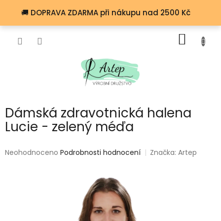
Přejít
🚚 DOPRAVA ZDARMA při nákupu nad 2500 Kč
na
obsah
NÁKUP
KOŠÍK
Dámská zdravotnická halena
Lucie - zelený méďa
Průměrné
Neohodnoceno
Podrobnosti hodnocení
Značka:
Artep
hodnocení
produktu
je
0,0
z
5
hvězdiček.