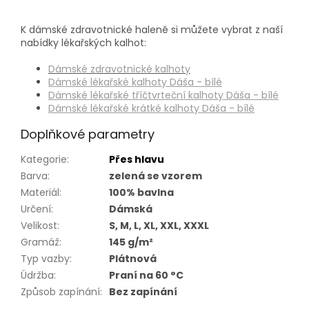
K dámské zdravotnické haleně si můžete vybrat z naší
nabídky lékařských kalhot:
Dámské zdravotnické kalhoty
Dámské lékařské kalhoty Dáša - bílé
Dámské lékařské tříčtvrteční kalhoty Dáša - bílé
Dámské lékařské krátké kalhoty Dáša - bílé
Doplňkové parametry
Kategorie
:
Přes hlavu
Barva
:
zelená se vzorem
Materiál
:
100% bavlna
Určení
:
Dámská
Velikost
:
S, M, L, XL, XXL, XXXL
Gramáž
:
145 g/m²
Typ vazby
:
Plátnová
Údržba
:
Praní na 60 °C
Způsob zapínání
:
Bez zapínání