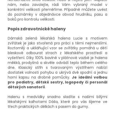
nám, nebo zavolejte, rádi Vám vybraný model v
konkrétní velikosti přeměříme. Případně můžete uvést
do poznámky v objednávce obvod hrudníku, pasu a
boků pro kontrolu velikosti.
Popis zdravotnické haleny
Dámská zelená lékařská halena Lucie s motivem
zvířátek je jako stvořená pro práci s těmi nejmenšími.
Roztomilý a uklidňující vzor se zvířátky pomáhá u dětí
bleskově odbourat strach z lékařského prostředí a
vyšetření. Díky 100% bavlně v plátnové vazbě je halena
měkká, prodyšná a skvěle odvádí teplo během celého
dne. Klasický střih s tvarovaným výstřihem nabízí
dostatek volnosti pohybu a ukrývá dvě spodní a jednu
horní kapsu na drobné pomůcky.
Je ideální volbou
pro
pediatry, dětské sestry, logopedy či personál
dětských sanatorií
.
Halenu s medvídky snadno sladíte s našimi bílými
lékařskými kalhotami Dáša, které pro vás šijeme ve
třech praktických délkách s pasem do gumy.