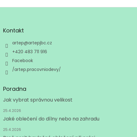
Z
á
p
a
Kontakt
t
í
artep
@
artepjbc.cz
+420 483 711 916
Facebook
/artep.pracovniodevy/
Poradna
Jak vybrat správnou velikost
25.4.2026
Jaké oblečení do dílny nebo na zahradu
25.4.2026