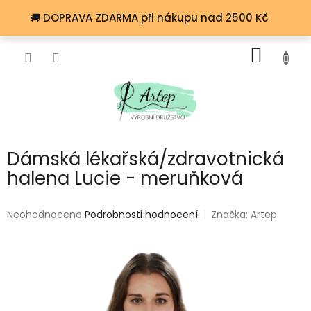
Přejít
🚚 DOPRAVA ZDARMA při nákupu nad 2500 Kč
na
obsah
NÁKUP
KOŠÍK
Dámská lékařská/zdravotnická
halena Lucie - meruňková
Průměrné
Neohodnoceno
Podrobnosti hodnocení
Značka:
Artep
hodnocení
produktu
je
0,0
z
5
hvězdiček.