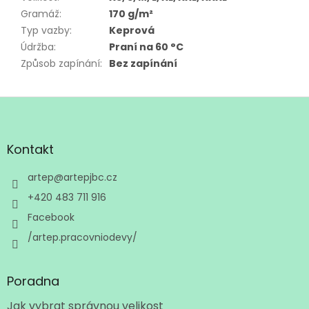
Gramáž
:
170 g/m²
Typ vazby
:
Keprová
Údržba
:
Praní na 60 °C
Způsob zapínání
:
Bez zapínání
Z
á
p
a
Kontakt
t
í
artep
@
artepjbc.cz
+420 483 711 916
Facebook
/artep.pracovniodevy/
Poradna
Jak vybrat správnou velikost