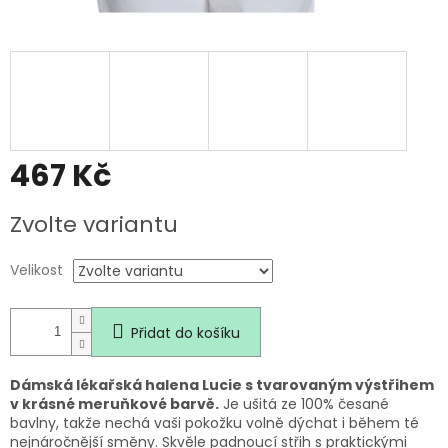
467 Kč
Měrná
Zvolte variantu
cena:
Velikost
Přidat do košíku
Dámská lékařská halena Lucie s tvarovaným výstřihem
v krásné meruňkové barvě.
Je ušitá ze 100% česané
bavlny, takže nechá vaši pokožku volně dýchat i během té
nejnáročnější směny. Skvěle padnoucí střih s praktickými