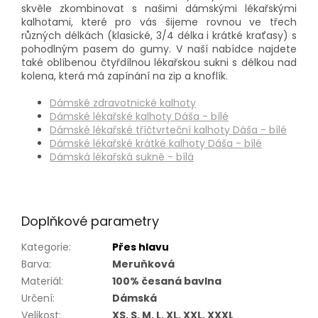
skvěle zkombinovat s našimi dámskými lékařskými
kalhotami, které pro vás šijeme rovnou ve třech
různých délkách (klasické, 3/4 délka i krátké kraťasy) s
pohodlným pasem do gumy. V naší nabídce najdete
také oblíbenou čtyřdílnou lékařskou sukni s délkou nad
kolena, která má zapínání na zip a knoflík.
Dámské zdravotnické kalhoty
Dámské lékařské kalhoty Dáša - bílé
Dámské lékařské tříčtvrteční kalhoty Dáša - bílé
Dámské lékařské krátké kalhoty Dáša - bílé
Dámská lékařská sukně - bílá
Doplňkové parametry
Kategorie
:
Přes hlavu
Barva
:
Meruňková
Materiál
:
100% česaná bavlna
Určení
:
Dámská
Velikost
:
XS, S, M, L, XL, XXL, XXXL